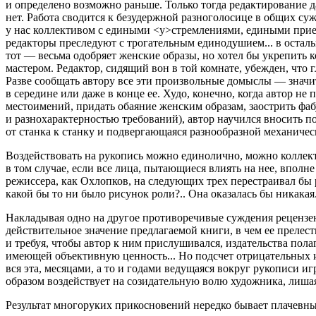
и определено возможно раньше. Только тогда редактирование да
нет. Работа сводится к безудержной разноголосице в общих су
у нас коллективом с едиными <у>стремлениями, едиными прие
редакторы преследуют с трогательным единодушием... в осталь
тот — весьма одобряет женские образы, но хотел бы укрепить 
мастером. Редактор, сидящий вон в той комнате, убежден, что
Разве сообщать автору все эти произвольные домыслы — значит 
в середине или даже в конце ее. Худо, конечно, когда автор не
местоимений, придать обаяние женским образам, заострить фаб
и разнохарактерностью требований), автор научился вносить п
от станка к станку и подвергающаяся разнообразной механичес
Воздействовать на рукопись можно единолично, можно коллекти
в том случае, если все лица, пытающиеся влиять на нее, вполн
режиссера, как Охлопков, на следующих трех перестраивал бы
какой бы то ни было рисунок роли?.. Она оказалась бы никакая
Накладывая одно на другое противоречивые суждения рецензент
действительное значение предлагаемой книги, в чем ее прелест
и требуя, чтобы автор к ним прислушивался, издательства пол
имеющей объективную ценность... Но подсчет отрицательных 
вся эта, месяцами, а то и годами ведущаяся вокруг рукописи и
образом воздействует на созидательную волю художника, лишая 
Результат многоруких прикосновений нередко бывает плачевный