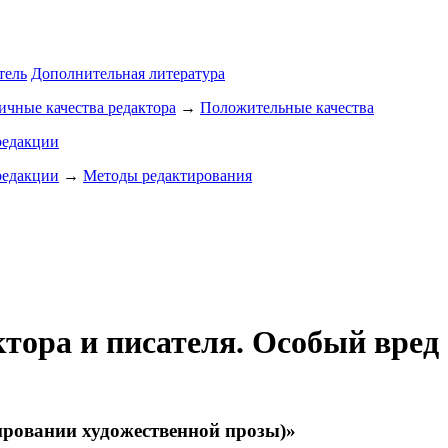
тель
Дополнительная литература
чные качества редактора
→
Положительные качества
редакции
редакции
→
Методы редактирования
ктора и писателя. Особый вред
тировании художественной прозы)»