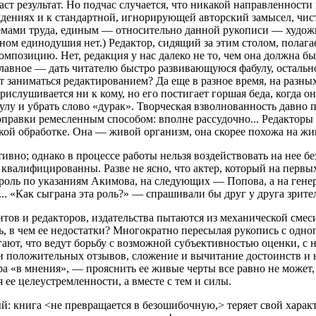
ст результат. Но подчас случается, что никакой направленности 
ждениях и к стандартной, игнорирующей авторский замысел, чис
мами труда, единым — относительно данной рукописи — художн
ном единодушия нет.) Редактор, сидящий за этим столом, полага
композицию. Нет, редакция у нас далеко не то, чем она должна 
 главное — дать читателю быстро развивающуюся фабулу, остальн
заниматься редактированием? Да еще в разное время, на разных 
 прислушивается ни к кому, но его постигает горшая беда, когда 
улу и убрать слово «дурак». Творческая взволнованность давно 
оправки ремесленным способом: вполне рассудочно... Редакторы 
кой обработке. Она — живой организм, она скорее похожа на жи
вно; однако в процессе работы нельзя воздействовать на нее бе
е квалифицированны. Разве не ясно, что актер, который на первы
 роль по указаниям Акимова, на следующих — Попова, а на гене
... «Как сыграна эта роль?» — спрашивали бы друг у друга зрит
ов и редакторов, издательства пытаются из механической смеси
ь, в чем ее недостатки? Многократно пересылая рукопись с одно
агают, что ведут борьбу с возможной субъективностью оценки, с
и положительных отзывов, сложение и вычитание достоинств и 
гра «в мнения», — прояснить ее живые черты все равно не может
ее целеустремленности, а вместе с тем и силы.
: книга <не превращается в безошибочную,> теряет свой характ