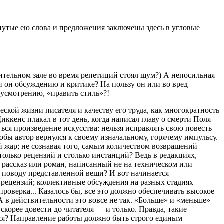
нутые ею слова и предложения заключены здесь в угловые
рительном зале во время репетиций стоял шум?) А непосильная
и он обсуждению и критике? На пользу он или во вред
 усмотрению, «править стиль»?!
еской жизни писателя и качеству его труда, как многократность
иккенс плакал в тот день, когда написал главу о смерти Поля
ься произведение искусства: нельзя исправлять свою повесть
обы автор вернулся к своему изначальному, горячему импульсу.
ий жар; не сознавая того, самым количеством возвращений
только рецензий и столько инстанций? Ведь в редакциях,
 рассказ или роман, написанный не на техническом или
о поводу представленной вещи? И вот начинается
ь рецензий; коллективные обсуждения на разных стадиях
роверка... Казалось бы, все это должно обеспечивать высокое
А в действительности это вовсе не так. «Больше» и «меньше»
корее довести до читателя — и только. Правда, такие
ься? Направление работы должно быть строго единым