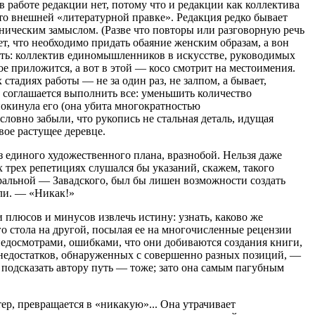
в работе редакции нет, потому что и редакции как коллектива
то внешней «литературной правке». Редакция редко бывает
ическим замыслом. (Разве что повторы или разговорную речь
ет, что необходимо придать обаяние женским образам, а вон
быть: коллектив единомышленников в искусстве, руководимых
ое приложится, а вот в этой — косо смотрит на местоимения.
стадиях работы — не за один раз, не залпом, а бывает,
он соглашается выполнить все: уменьшить количество
покинула его (она убита многократностью
словно забыли, что рукопись не стальная деталь, идущая
вое растущее деревце.
з единого художественного плана, вразнобой. Нельзя даже
х трех репетициях слушался бы указаний, скажем, такого
ральной — Завадского, был бы лишен возможности создать
ели. — «Никак!»
 плюсов и минусов извлечь истину: узнать, каково же
го стола на другой, посылая ее на многочисленные рецензии
 недосмотрами, ошибками, что они добиваются создания книги,
недостатков, обнаруженных с совершенно разных позиций, —
, подсказать автору путь — тоже; зато она самым пагубным
ер, превращается в «никакую»... Она утрачивает