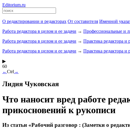
Editorium.ru
О редактировании и редакторах
От составителя
Именной указа
Работа редактора в целом и ее задачи
→
Профессиональные и ли
Работа редактора в целом и ее задачи
→
Практика редактора и 
Работа редактора в целом и ее задачи
→
Практика редактора и 
▶
60
←
Ctrl
→
Лидия Чуковская
Что наносит вред работе реда
прикосновений к рукописи
Из статьи «Рабочий разговор : (Заметки о редак