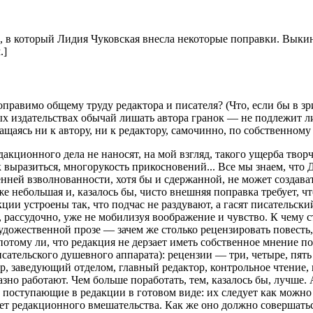
», в который Лидия Чуковская внесла некоторые поправки. Выки
.]
оправимо общему труду редактора и писателя? (Что, если бы в з
ых издательствах обычай лишать автора гранок — не подлежит л
щаясь ни к автору, ни к редактору, самочинно, по собственному
кционного дела не наносят, на мой взгляд, такого ущерба творч
к выразиться, многорукость прикосновений... Все мы знаем, что Д
ней взволнованности, хотя бы и сдержанной, не может создават
 небольшая и, казалось бы, чисто внешняя поправка требует, чт
ции устроены так, что подчас не раздувают, а гасят писательск
 рассудочно, уже не мобилизуя воображение и чувство. К чему с
дожественной прозе — зачем же столько рецензировать повесть,
отому ли, что редакция не дерзает иметь собственное мнение п
исательского душевного аппарата): рецензии — три, четыре, пят
, заведующий отделом, главный редактор, контрольное чтение, п
но работают. Чем больше поработать, тем, казалось бы, лучше. 
поступающие в редакции в готовом виде: их следует как можно с
ует редакционного вмешательства. Как же оно должно совершат