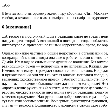
1956
[Печатается по авторскому экземпляру cборника «Лит. Москва
скобки, а вставленные взамен выброшенных набраны курсивом
6 [окончание]
...А теснота и постоянный шум в редакции разве не вредит неп
нагрузка редактора? А возникший в последние годы в областн
литературе? А присвоенное иными корректорами право, не обра
Однако никакие частные и общие недостатки в организации реда
возвращений к книге, когда она еще в работе, и, если можно та
Домби. Им владело сильнейшее душевное волнение. Без внутрен
равнодушной рукой — испортишь, а не исправишь. Каждая, даже
Именно этот импульс рождает слово и сочетание слов. Но редак
и прикосновений они учат писателя вносить поправки холодно,
ведающих художественной прозой, работают специалисты по ху
научном, а на самом обыкновенном жизненном материале? Не п
«прохождение рукописи» (а значит, и многократное дерганье п
работы; множественность инстанций внутри редакции: редактор
качество продукции. Над рукописью добросовестно и разнообраз
тут понятия бессмысленные. Во-первых, существуют рукописи, 
случаи — редкость. Большинство рукописей в самом деле треб