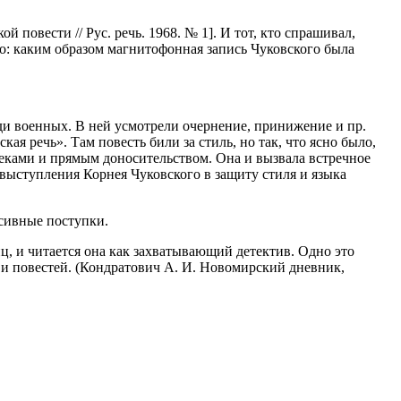
 повести // Рус. речь. 1968. № 1]. И тот, кто спрашивал,
дно: каким образом магнитофонная запись Чуковского была
ди военных. В ней усмотрели очернение, принижение и пр.
я речь». Там повесть били за стиль, но так, что ясно было,
меками и прямым доносительством. Она и вызвала встречное
 выступления Корнея Чуковского в защиту стиля и языка
ссивные поступки.
ц, и читается она как захватывающий детектив. Одно это
в и повестей. (Кондратович А. И. Новомирский дневник,