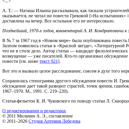
<...>
А. Т.: — Наташа Ильина рассказывала, как таскали устроителей 
оказывается, не читал ни повести Грековой [«На испытаниях» /
доставлена на вечер. Все остальное его не интересовало.
Позднейший,
1970-х
годов, комментарий А. И. Кондратовича к 
В № 7 за 1967 год в «Новом мире» была опубликована повесть
Залпом появились статьи в «Красной звезде», «Литературной Ро
что не в стиле дело. Автор статьи — кандидат филологических
возмущение — уже писателей. Кто-то организовал обсуждение с
повести [см. ниже
текст 921
].
Вот это и вызвало целое расследование, совсем в духе того нер
Сохранилась стенограмма другого обсуждения повести И. Греко
обсуждение дает такой разворот страстей, точек зрения, сшиб
1967–1970.
М., 1991. С.
219–220).
Статья-фельетон К. И. Чуковского по поводу статьи Л. Скворцо
О редактировании и редакторах
© 2011 Мильчин А. Э., составление
© 2011–2026
Студия Артемия Лебедева