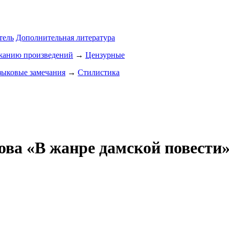
тель
Дополнительная литература
ржанию произведений
→
Цензурные
зыковые замечания
→
Стилистика
ва «В жанре дамской повести»