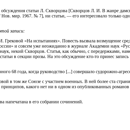
обсуждения статьи Л. Скворцова [Скворцов Л. И. В жанре дамской
/ Нов. мир. 1967. № 7], ни статьи, — его интересовало только о
этой записи:
 И. Грековой «На испытаниях». Повесть вызвала возмущение сре
ссии» и совсем уже неожиданно в журнале Академии наук «Русска
 наук, некий Скворцов. Статья, как обычно, с передержками, на
татьи в секции прозы. На это обсуждение кто-то принес запись
вного 68 года, когда руководство [...] совершало судорожно-агре
вой в том же Союзе с участием военных. В ней более ста страни
ок принципов, какого нет ни в одном из опубликованных романо
ва напечатана в его собрании сочинений.